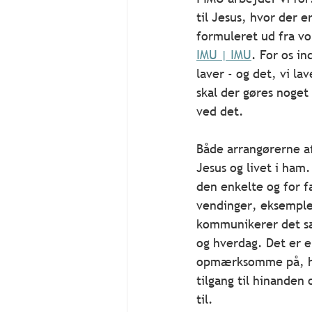
til Jesus, hvor der e
formuleret ud fra v
IMU | IMU
. For os in
laver - og det, vi la
skal der gøres noget
ved det.
Både arrangørerne a
Jesus og livet i ham
den enkelte og for f
vendinger, eksempler
kommunikerer det sam
og hverdag. Det er 
opmærksomme på, hvad
tilgang til hinanden 
til.