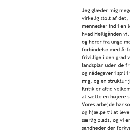
Jeg glæder mig meget
virkelig stolt af det,
mennesker ind i en l
hvad Helligånden vil
og hører fra unge me
forbindelse med Å-fes
frivillige i den grad
landsplan uden de fri
og nådegaver i spil 
mig, og en struktur 
Kritik er altid velko
at sætte en højere st
Vores arbejde har so
og hjælpe til at lev
særlig plads, og vi
sandheder der forky