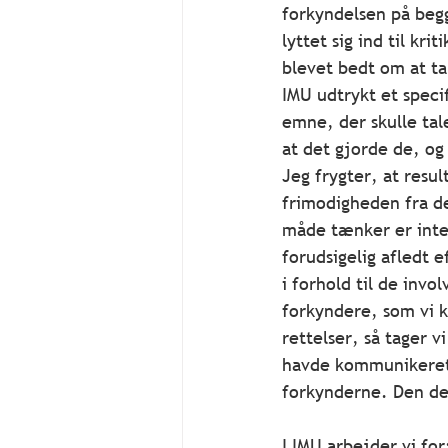
forkyndelsen på begg
lyttet sig ind til k
blevet bedt om at tal
IMU udtrykt et speci
emne, der skulle ta
at det gjorde de, og 
Jeg frygter, at resul
frimodigheden fra de
måde tænker er inten
forudsigelig afledt 
i forhold til de invo
forkyndere, som vi k
rettelser, så tager 
havde kommunikeret t
forkynderne. Den del
I IMU arbejder vi fo