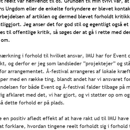
t reelt var henvendt til os. Grunden til min tvivl var, at
ons Ungdom eller de enkelte forkyndere er blevet kontakt
bejdelsen af artiklen og dermed blevet forholdt kritikk
liggjort. Jeg anser det for god stil og egentligt også et 
yes til offentlige kritik, så søges der at gå i rette med d
g om.
ærkning i forhold til hvilket ansvar, IMU har for Event o
kt, og derfor er jeg som landsleder ”projektejer” og st
or arrangementet. Å-festival arrangeres af lokale kræft
per med en række ting, blandt andet har vi ansvaret fo
yndelsen for både Event og Å-festival falder tilbage på 
dig afklaret med det, vi har gjort, og vi støtter op om o
så dette forhold er på plads.
e en positiv afledt effekt af at have rakt ud til IMU have
 forklare, hvordan tingene reelt forholdt sig i forhold t