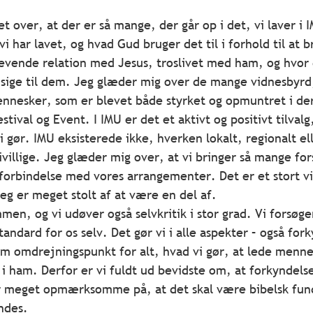
 over, at der er så mange, der går op i det, vi laver i I
 vi har lavet, og hvad Gud bruger det til i forhold til at 
evende relation med Jesus, troslivet med ham, og hvor de
 sige til dem. Jeg glæder mig over de mange vidnesbyrd
nnesker, som er blevet både styrket og opmuntret i dere
tival og Event. I IMU er det et aktivt og positivt tilvalg,
 vi gør. IMU eksisterede ikke, hverken lokalt, regionalt el
villige. Jeg glæder mig over, at vi bringer så mange for
i forbindelse med vores arrangementer. Det er et stort v
jeg er meget stolt af at være en del af.
mmen, og vi udøver også selvkritik i stor grad. Vi forsøge
andard for os selv. Det gør vi i alle aspekter – også for
m omdrejningspunkt for alt, hvad vi gør, at lede mennes
e i ham. Derfor er vi fuldt ud bevidste om, at forkyndels
 er meget opmærksomme på, at det skal være bibelsk fu
ndes.