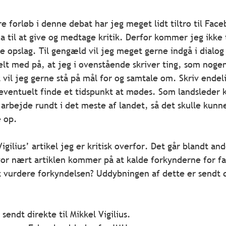
ere forløb i denne debat har jeg meget lidt tiltro til Fac
 til at give og medtage kritik. Derfor kommer jeg ikke t
 opslag. Til gengæld vil jeg meget gerne indgå i dialo
elt med på, at jeg i ovenstående skriver ting, som noge
vil jeg gerne stå på mål for og samtale om. Skriv endelig
 eventuelt finde et tidspunkt at mødes. Som landsleder 
arbejde rundt i det meste af landet, så det skulle kunne
e op.
Vigilius’ artikel jeg er kritisk overfor. Det går blandt and
or nært artiklen kommer på at kalde forkynderne for fa
 vurdere forkyndelsen? Uddybningen af dette er sendt di
endt direkte til Mikkel Vigilius.