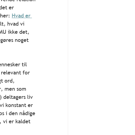
det er 
her: 
Hvad er 
t, hvad vi 
IMU ikke det, 
 gøres noget 
nnesker til 
 relevant for 
t ord, 
er, men som 
 deltagers liv 
i konstant er 
s i den nådige 
 vi er kaldet 