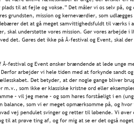
r plads til at fejle og vokse.” Det måler vi os selv på, og 
ores grundsten, mission og kerneværdier, som udlægges 
debærer det at gå meget samvittighedsfuldt til værks i al
ver, skal understøtte vores mission. Gør vores arbejde i 
 ved det. Gøres det ikke på Å-festival og Event, skal der
f Å-festival og Event ønsker brændende at lede unge me
. Derfor arbejder vi hele tiden med at forkynde sandt og
ællesskabet. Det betyder, at der nogle gange bliver brug
 m.v., som ikke er klassiske kristne ord eller eksempl
me – vil jeg mene – og som høres forståeligt i en (ung)
en balance, som vi er meget opmærksomme på, og hvor v
 vej pendulet svinger og retter til løbende. Vi øver o
og til at prøve ting af, og for mig at se er det også noget,