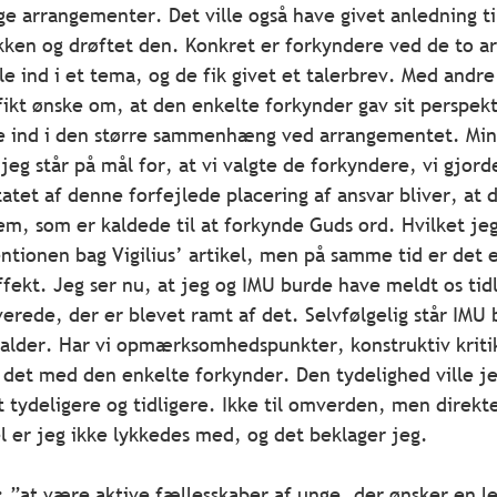
e arrangementer. Det ville også have givet anledning ti
ritikken og drøftet den. Konkret er forkyndere ved de to 
e ind i et tema, og de fik givet et talerbrev. Med andre 
fikt ønske om, at den enkelte forkynder gav sit perspekti
le ind i den større sammenhæng ved arrangementet. Min 
jeg står på mål for, at vi valgte de forkyndere, vi gjord
tatet af denne forfejlede placering af ansvar bliver, at 
m, som er kaldede til at forkynde Guds ord. Hvilket jeg
tionen bag Vigilius’ artikel, men på samme tid er det 
effekt. Jeg ser nu, at jeg og IMU burde have meldt os tid
lverede, der er blevet ramt af det. Selvfølgelig står IMU 
alder. Har vi opmærksomhedspunkter, konstruktiv kritik 
vi det med den enkelte forkynder. Den tydelighed ville je
ydeligere og tidligere. Ikke til omverden, men direkte 
 er jeg ikke lykkedes med, og det beklager jeg.
r: ”at være aktive fællesskaber af unge, der ønsker en l