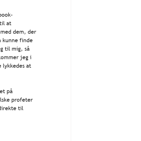
ebook-
il at 
g med dem, der 
n kunne finde 
 til mig, så 
kommer jeg i 
 lykkedes at 
et på 
lske profeter 
rekte til 