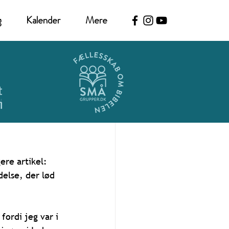
g
Kalender
Mere
re artikel: 
else, der lød 
fordi jeg var i 