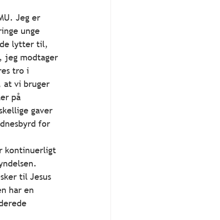
MU. Jeg er 
bringe unge 
 lytter til, 
, jeg modtager 
s tro i 
 at vi bruger 
ler på 
skellige gaver 
idnesbyrd for 
r kontinuerligt 
kyndelsen. 
ker til Jesus 
en har en 
nderede 