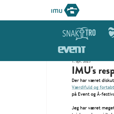
1. apr. 2025
IMU's resp
Der har været diskut
Værdifuld og fortabt
på Event og Å-festiva
Jeg har været meget i