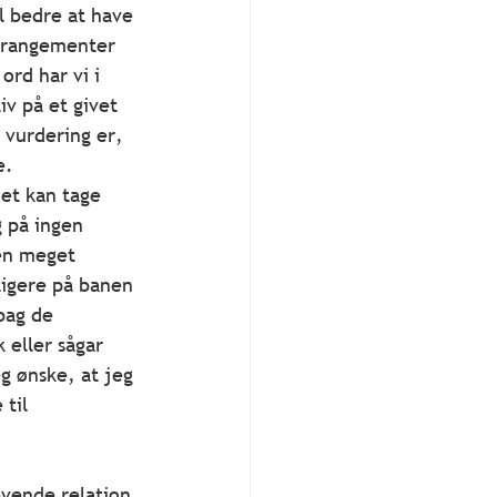
l bedre at have 
arrangementer 
ord har vi i 
v på et givet 
vurdering er, 
e.
det kan tage 
 på ingen 
en meget 
ligere på banen 
bag de 
eller sågar 
g ønske, at jeg 
til 
evende relation 