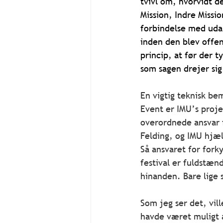
tvivl om, hvorvidt de
Mission, Indre Missi
forbindelse med udar
inden den blev offent
princip, at før der t
som sagen drejer si
En vigtig teknisk bem
Event er IMU’s proje
overordnede ansvar f
Felding, og IMU hjæl
Så ansvaret for fork
festival er fuldstæn
hinanden. Bare lige 
Som jeg ser det, vill
havde været muligt at