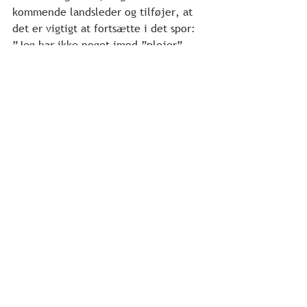
kommende landsleder og tilføjer, at 
det er vigtigt at fortsætte i det spor: 
”Jeg har ikke noget imod ”plejer”, 
men ikke for plejers skyld. Det, IMU 
laver, skal pege på Jesus.”
Filip Bangura Fyhn er cand.mag. i 
filosofi og bosat i Aarhus. Han er gift 
med Ditte og netop blevet far for 
første gang til datteren Asta.
Presse
Se alle
Seneste blogindlæg